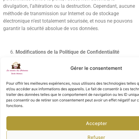
divulgation, l’altération ou la destruction. Cependant, aucune
méthode de transmission sur Internet ou de stockage
électronique n’est totalement sécurisée, et nous ne pouvons
garantir la sécurité absolue de vos données.
Modifications de la Politique de Confidentialité
Nous pouvons mettre à jour cette Politique de Confidentialité
de temps à autre pour refléter les changements dans nos
Gérer le consentement
pratiques de confidentialité. Nous vous encourageons à
consulter régulièrement cette Politique pour rester informé de
Pour offrir les meilleures expériences, nous utilisons des technologies telles
la manière dont nous protégeons vos informations.
et/ou accéder aux informations des appareils. Le fait de consentir à ces tec
traiter des données telles que le comportement de navigation ou les ID uniques
pas consentir ou de retirer son consentement peut avoir un effet négatif sur c
fonctions.
Contact
Si vous avez des questions concernant cette Politique de
Accepter
Confidentialité ou notre utilisation de vos informations
personnelles, veuillez nous contacter à l’adresse : 38 AV
Refuser