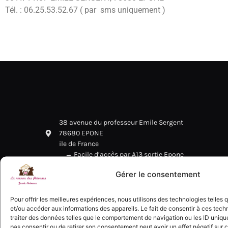
Tél. : 06.25.53.52.67 ( par sms uniquement )
38 avenue du professeur Emile Sergent
78680 EPONE
ile de France
→ Facile d’accès par A13 sortie Epone
à 20 mn de St Germain en Laye
Gérer le consentement
et 30 mn de Versailles
06 25 53 52 67
Pour offrir les meilleures expériences, nous utilisons des technologies telles
et/ou accéder aux informations des appareils. Le fait de consentir à ces tec
traiter des données telles que le comportement de navigation ou les ID uniques
pas consentir ou de retirer son consentement peut avoir un effet négatif sur c