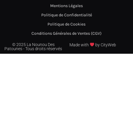
Mentions Légales
Politique de Confidentialité
Politique de Cookies
Conditions Générales de Ventes (CGV)
© 2025 La Nounou Des
Made with
by CityWeb
Patounes - Tous droits réservés