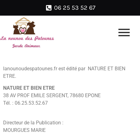
06 25 53 52 67
lanounoudespatounes.fr est édité par NATURE ET BIEN
ETRE.
NATURE ET BIEN ETRE
38 AV PROF EMILE SERGENT, 78680 EPONE
Tél. : 06.25.53.52.67
Directeur de la Publication :
MOURGUES MARIE