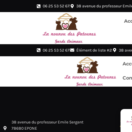
06 25 53 52 67
38 avenue du professeur Emile
Acc
06 25 53 52 67
Élément de liste #2
38 ave
Acc
Con
Pen
38 avenue du professeur Emile Sergent
78680 EPONE