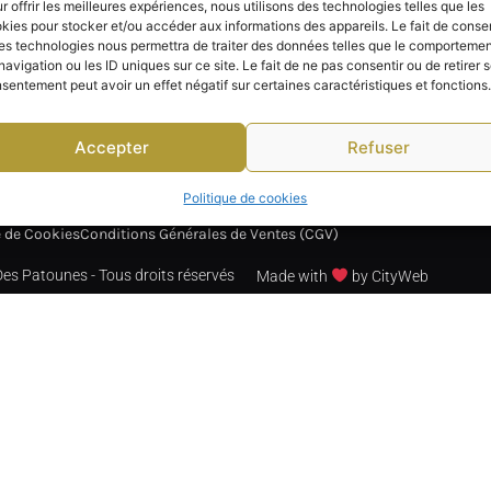
78
r offrir les meilleures expériences, nous utilisons des technologies telles que les
kies pour stocker et/ou accéder aux informations des appareils. Le fait de consen
 & Conditions
Tarifs & Conditions
es technologies nous permettra de traiter des données telles que le comporteme
irtuelle
Visite Virtuelle
navigation ou les ID uniques sur ce site. Le fait de ne pas consentir ou de retirer 
sentement peut avoir un effet négatif sur certaines caractéristiques et fonctions.
s & Bains
Accepter
Refuser
Politique de cookies
e de Cookies
Conditions Générales de Ventes (CGV)
s Patounes - Tous droits réservés
Made with
by CityWeb