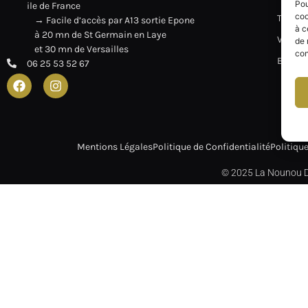
78
Pou
ile de France
coo
Tarifs
→ Facile d’accès par A13 sortie Epone
à c
à 20 mn de St Germain en Laye
Visite V
de 
et 30 mn de Versailles
con
Balade
06 25 53 52 67
Mentions Légales
Politique de Confidentialité
Politiqu
© 2025 La Nounou De